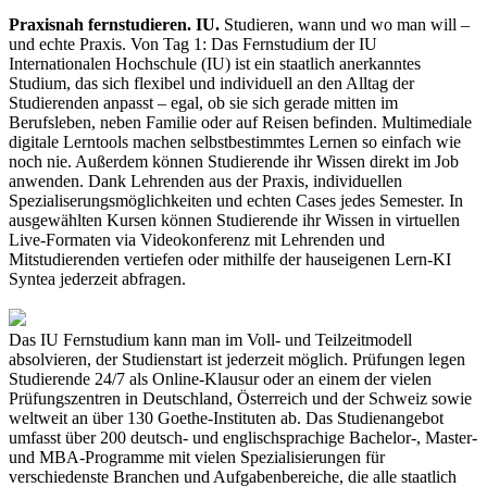
Praxisnah fernstudieren. IU.
Studieren, wann und wo man will –
und echte Praxis. Von Tag 1: Das Fernstudium der IU
Internationalen Hochschule (IU) ist ein staatlich anerkanntes
Studium, das sich flexibel und individuell an den Alltag der
Studierenden anpasst – egal, ob sie sich gerade mitten im
Berufsleben, neben Familie oder auf Reisen befinden. Multimediale
digitale Lerntools machen selbstbestimmtes Lernen so einfach wie
noch nie. Außerdem können Studierende ihr Wissen direkt im Job
anwenden. Dank Lehrenden aus der Praxis, individuellen
Spezialiserungsmöglichkeiten und echten Cases jedes Semester. In
ausgewählten Kursen können Studierende ihr Wissen in virtuellen
Live-Formaten via Videokonferenz mit Lehrenden und
Mitstudierenden vertiefen oder mithilfe der hauseigenen Lern-KI
Syntea jederzeit abfragen.
Das IU Fernstudium kann man im Voll- und Teilzeitmodell
absolvieren, der Studienstart ist jederzeit möglich. Prüfungen legen
Studierende 24/7 als Online-Klausur oder an einem der vielen
Prüfungszentren in Deutschland, Österreich und der Schweiz sowie
weltweit an über 130 Goethe-Instituten ab. Das Studienangebot
umfasst über 200 deutsch- und englischsprachige Bachelor-, Master-
und MBA-Programme mit vielen Spezialisierungen für
verschiedenste Branchen und Aufgabenbereiche, die alle staatlich