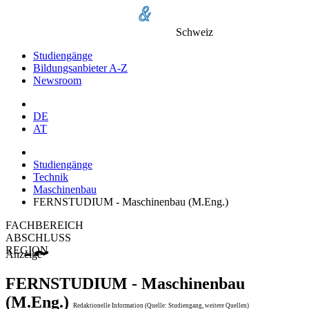
Schweiz
Studiengänge
Bildungsanbieter A-Z
Newsroom
DE
AT
Studiengänge
Technik
Maschinenbau
FERNSTUDIUM - Maschinenbau (M.Eng.)
FACHBEREICH
ABSCHLUSS
REGION
Anzeige
FERNSTUDIUM - Maschinenbau
(M.Eng.)
Redaktionelle Information (Quelle: Studiengang, weitere Quellen)