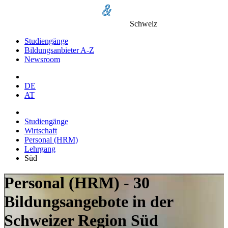
Schweiz
Studiengänge
Bildungsanbieter A-Z
Newsroom
DE
AT
Studiengänge
Wirtschaft
Personal (HRM)
Lehrgang
Süd
Personal (HRM) - 30
Bildungsangebote in der
Schweizer Region Süd