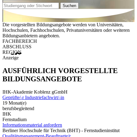
Suchen
Die vorgestellten Bildungsangebote werden von Universitäten,
Hochschulen, Fachhochschulen, Privatuniversitäten oder weiteren
Bildungsanbietern angeboten.
FACHBEREICH
ABSCHLUSS
REGION
Anzeige
AUSFÜHRLICH VORGESTELLTE
BILDUNGSANGEBOTE
IHK-Akademie Koblenz gGmbH
Geprüfte/-r Industriefachwirt/-in
19 Monat(e)
berufsbegleitend
IHK
Fernstudium
Informationsmaterial anfordern
Berliner Hochschule für Technik (BHT) - Fernstudieninstitut
Qualitätsmanagement-Beauftragte/r