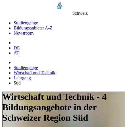
Schweiz
Studiengänge
Bildungsanbieter A-Z
Newsroom
DE
AT
Studiengänge
Wirtschaft und Technik
Lehrgang
Süd
Wirtschaft und Technik - 4
Bildungsangebote in der
Schweizer Region Süd