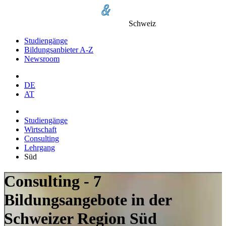
Schweiz
Studiengänge
Bildungsanbieter A-Z
Newsroom
DE
AT
Studiengänge
Wirtschaft
Consulting
Lehrgang
Süd
Consulting - 7
Bildungsangebote in der
Schweizer Region Süd