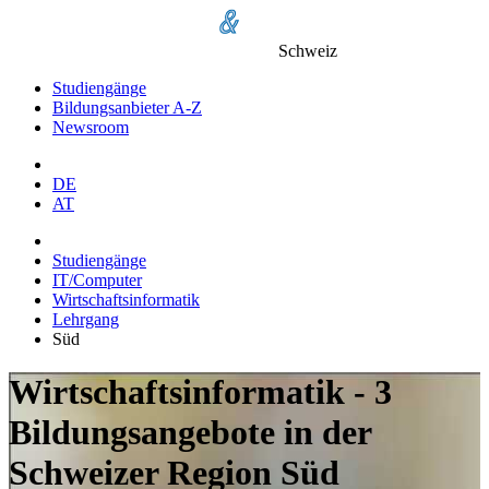
Schweiz
Studiengänge
Bildungsanbieter A-Z
Newsroom
DE
AT
Studiengänge
IT/Computer
Wirtschaftsinformatik
Lehrgang
Süd
Wirtschaftsinformatik - 3
Bildungsangebote in der
Schweizer Region Süd