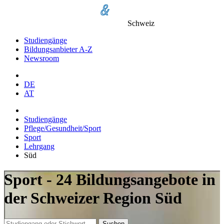
Schweiz
Studiengänge
Bildungsanbieter A-Z
Newsroom
DE
AT
Studiengänge
Pflege/Gesundheit/Sport
Sport
Lehrgang
Süd
Sport - 24 Bildungsangebote in
der Schweizer Region Süd
Suchen