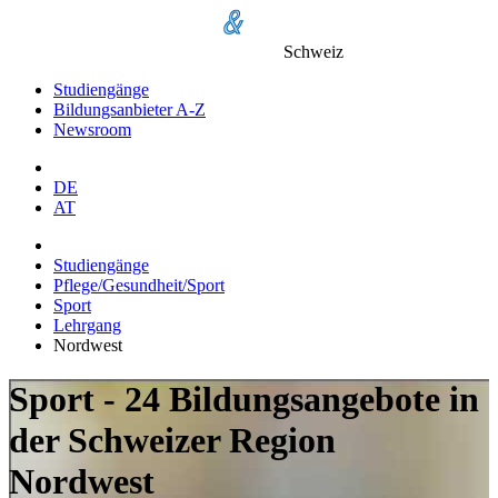
Schweiz
Studiengänge
Bildungsanbieter A-Z
Newsroom
DE
AT
Studiengänge
Pflege/Gesundheit/Sport
Sport
Lehrgang
Nordwest
Sport - 24 Bildungsangebote in
der Schweizer Region
Nordwest