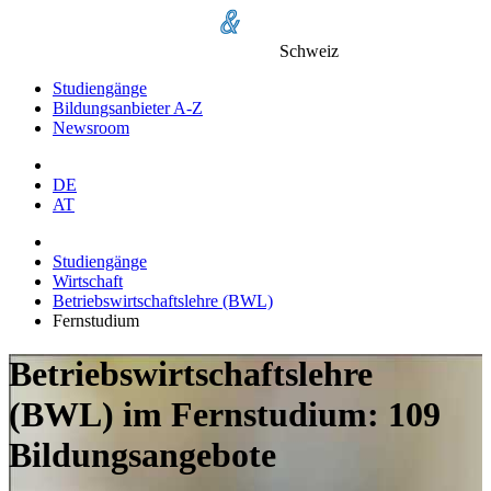
Schweiz
Studiengänge
Bildungsanbieter A-Z
Newsroom
DE
AT
Studiengänge
Wirtschaft
Betriebswirtschaftslehre (BWL)
Fernstudium
Betriebswirtschaftslehre
(BWL) im Fernstudium: 109
Bildungsangebote