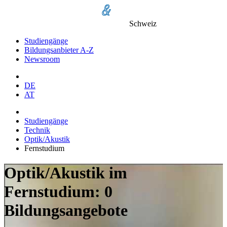
Schweiz
Studiengänge
Bildungsanbieter A-Z
Newsroom
DE
AT
Studiengänge
Technik
Optik/Akustik
Fernstudium
Optik/Akustik im
Fernstudium: 0
Bildungsangebote