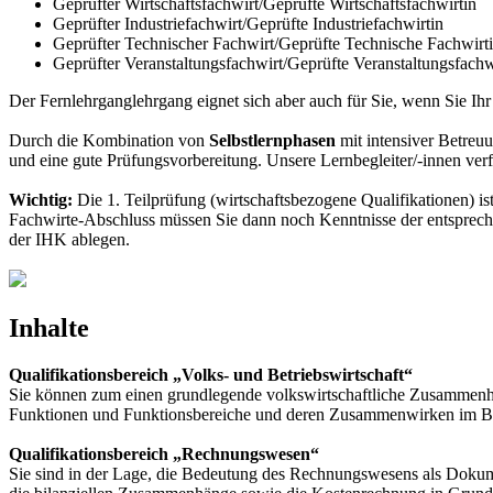
Geprüfter Wirtschaftsfachwirt/Geprüfte Wirtschaftsfachwirtin
Geprüfter Industriefachwirt/Geprüfte Industriefachwirtin
Geprüfter Technischer Fachwirt/Geprüfte Technische Fachwirt
Geprüfter Veranstaltungsfachwirt/Geprüfte Veranstaltungsfachw
Der Fernlehrganglehrgang eignet sich aber auch für Sie, wenn Sie Ih
Durch die Kombination von
Selbstlernphasen
mit intensiver Betreu
und eine gute Prüfungsvorbereitung. Unsere Lernbegleiter/-innen ver
Wichtig:
Die 1. Teilprüfung (wirtschaftsbezogene Qualifikationen) i
Fachwirte-Abschluss müssen Sie dann noch Kenntnisse der entspreche
der IHK ablegen.
Inhalte
Qualifikationsbereich „Volks- und Betriebswirtschaft“
Sie können zum einen grundlegende volkswirtschaftliche Zusammenhäng
Funktionen und Funktionsbereiche und deren Zusammenwirken im Betr
Qualifikationsbereich „Rechnungswesen“
Sie sind in der Lage, die Bedeutung des Rechnungswesens als Dokum