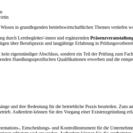
in
irtin
r Wissen in grundlegenden betriebswirtschaftlichen Themen vertiefen wo
ung durch Lernbegleiter/-innen und ergänzenden
Präsenzveranstaltun
fügen über Berufspraxis und langjährige Erfahrung in Prüfungsvorbere
st kein eigenständiger Abschluss, sondern ein Teil der Prüfung zum Fa
nden Handlungsspezifischen Qualifikationen erwerben und die entspre
e und ihre Bedeutung für die betriebliche Praxis beurteilen. Zum and
ieb. Außerdem können Sie den Vorgang einer Existenzgründung erfass
entations-, Entscheidungs- und Kontrollinstrument für die Unternehme