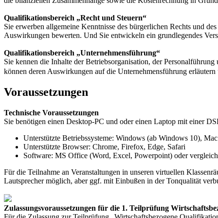
die bilanziellen Zusammenhänge sowie die Kostenrechnung in Grundz
Qualifikationsbereich „Recht und Steuern“
Sie erwerben allgemeine Kenntnisse des bürgerlichen Rechts und des 
Auswirkungen bewerten. Und Sie entwickeln ein grundlegendes Verstä
Qualifikationsbereich „Unternehmensführung“
Sie kennen die Inhalte der Betriebsorganisation, der Personalführ
können deren Auswirkungen auf die Unternehmensführung erläutern 
Voraussetzungen
Technische Voraussetzungen
Sie benötigen einen Desktop-PC und oder einen Laptop mit einer D
Unterstützte Betriebssysteme: Windows (ab Windows 10), Mac
Unterstützte Browser: Chrome, Firefox, Edge, Safari
Software: MS Office (Word, Excel, Powerpoint) oder verglei
Für die Teilnahme an Veranstaltungen in unseren virtuellen Klassenr
Lautsprecher möglich, aber ggf. mit Einbußen in der Tonqualität ver
Zulassungsvoraussetzungen für die 1. Teilprüfung Wirtschaftsbe
Für die Zulassung zur Teilprüfung „Wirtschaftsbezogene Qualifikatio