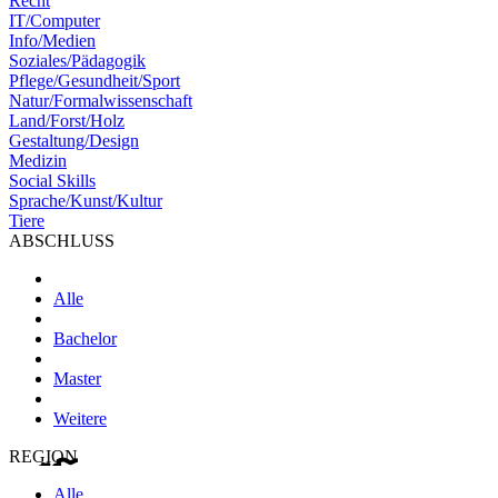
Recht
IT/Computer
Info/Medien
Soziales/Pädagogik
Pflege/Gesundheit/Sport
Natur/Formalwissenschaft
Land/Forst/Holz
Gestaltung/Design
Medizin
Social Skills
Sprache/Kunst/Kultur
Tiere
ABSCHLUSS
Alle
Bachelor
Master
Weitere
REGION
Alle