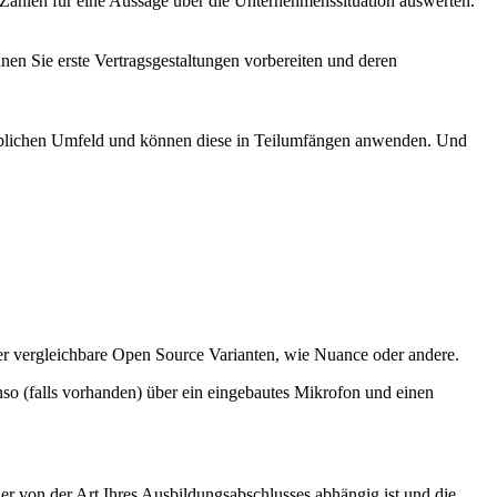
ahlen für eine Aussage über die Unternehmenssituation auswerten.
en Sie erste Vertragsgestaltungen vorbereiten und deren
rieblichen Umfeld und können diese in Teilumfängen anwenden. Und
r vergleichbare Open Source Varianten, wie Nuance oder andere.
so (falls vorhanden) über ein eingebautes Mikrofon und einen
r von der Art Ihres Ausbildungsabschlusses abhängig ist und die