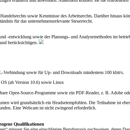
ügen erläutern und anwenden. Außerdem können Sie die erarbeiteten Z
Handelsrechts sowie Kenntnisse des Arbeitsrechts. Darüber hinaus könn
ndnis für das unternehmensrelevante Steuerrecht.
ung und -entwicklung sowie der Planungs- und Analysemethoden im bet
und berücksichtigen.
SL-Verbindung sowie für Up- und Downloads mindestens 100 kbit/s.
 OS (ab Version 10.6) sowie Linux
chbare Open-Source-Programme sowie ein PDF-Reader, z. B. Adobe ode
äumen wird grundsätzlich ein Headsetempfohlen. Die Teilnahme ist eben
bunden. Eine Webcam ist nicht zwingend erforderlich.
zogene Qualifikationen
nen“ müssen Sie eine einschlägige Berufspraxis nachweisen, deren Daue