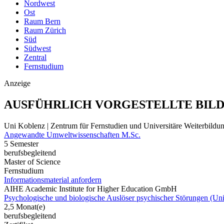
Nordwest
Ost
Raum Bern
Raum Zürich
Süd
Südwest
Zentral
Fernstudium
Anzeige
AUSFÜHRLICH VORGESTELLTE BIL
Uni Koblenz | Zentrum für Fernstudien und Universitäre Weiterbil
Angewandte Umweltwissenschaften M.Sc.
5 Semester
berufsbegleitend
Master of Science
Fernstudium
Informationsmaterial anfordern
AIHE Academic Institute for Higher Education GmbH
Psychologische und biologische Auslöser psychischer Störungen (Uni-
2,5 Monat(e)
berufsbegleitend