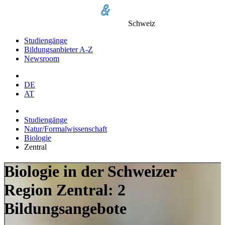
Schweiz
Studiengänge
Bildungsanbieter A-Z
Newsroom
DE
AT
Studiengänge
Natur/Formalwissenschaft
Biologie
Zentral
Biologie in der Schweizer
Region Zentral: 2
Bildungsangebote