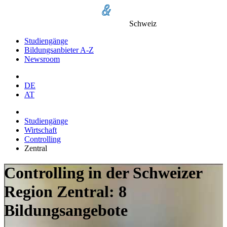
Schweiz
Studiengänge
Bildungsanbieter A-Z
Newsroom
DE
AT
Studiengänge
Wirtschaft
Controlling
Zentral
Controlling in der Schweizer
Region Zentral: 8
Bildungsangebote