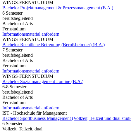
WINGS-FERNSTUDIUM
Bachelor Projektmanagement & Prozessmanagement (B.A.)
6 Semester
berufsbegleitend
Bachelor of Arts
Fernstudium
Informationsmaterial anfordern
WINGS-FERNSTUDIUM
Bachelor Rechtliche Betreuung (Berufsbetreuer) (B.A.)
7 Semester
berufsbegleitend
Bachelor of Arts
Fernstudium
Informationsmaterial anfordern
WINGS-FERNSTUDIUM
Bachelor Sozialmanagement - online (B.A.)
6-8 Semester
berufsbegleitend
Bachelor of Arts
Fernstudium
Informationsmaterial anfordern
IST - Hochschule für Management
Bachelor Sportbusiness Management (Vollzeit, Teilzeit und dual studi
6 Semester
Vollzeit, Teilzeit, dual