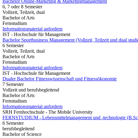
Bachelor Online-Marketing & Marketingmanagement
6, 7 oder 8 Semester
Vollzeit, Teilzeit, dual
Bachelor of Arts
Fernstudium
Informationsmaterial anfordern
IST - Hochschule für Management
Bachelor Sportbusiness Management (Vollzeit, Teilzeit und dual studi
6 Semester
Vollzeit, Teilzeit, dual
Bachelor of Arts
Fernstudium
Informationsmaterial anfordern
IST - Hochschule für Management
Dualer Bachelor Fitnesswissenschaft und Fitnessökonomie
7 Semester
Vollzeit und berufsbegleitend
Bachelor of Arts
Fernstudium
Informationsmaterial anfordern
SRH Fernhochschule - The Mobile University
FERNSTUDIUM - Lebensmittelmanagement und -technologie (B.Sc
6 Semester
berufsbegleitend
Bachelor of Science