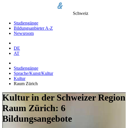
Schweiz
Studiengänge
Bildungsanbieter A-Z
Newsroom
DE
AT
Studiengänge
Sprache/Kunst/Kultur
Kultur
Raum Zürich
Kultur in der Schweizer Region
Raum Zürich: 6
Bildungsangebote