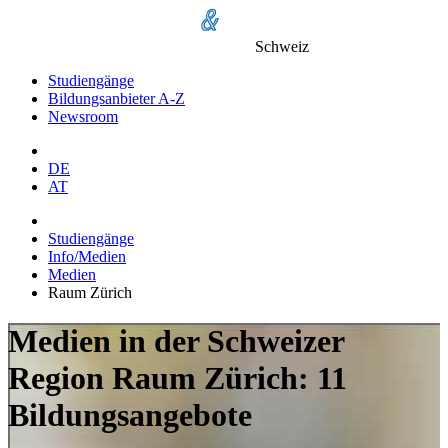
Schweiz
Studiengänge
Bildungsanbieter A-Z
Newsroom
DE
AT
Studiengänge
Info/Medien
Medien
Raum Zürich
Medien in der Schweizer
Region Raum Zürich: 11
Bildungsangebote