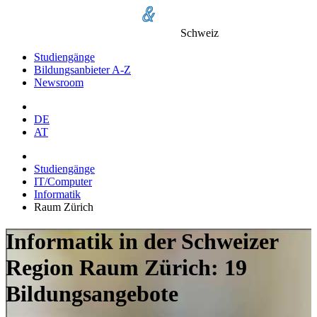
Schweiz
Studiengänge
Bildungsanbieter A-Z
Newsroom
DE
AT
Studiengänge
IT/Computer
Informatik
Raum Zürich
Informatik in der Schweizer
Region Raum Zürich: 19
Bildungsangebote