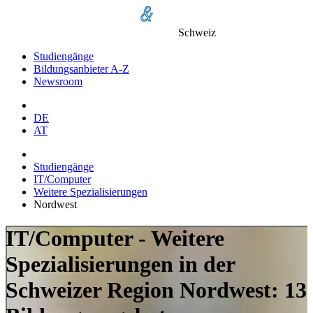
Schweiz
Studiengänge
Bildungsanbieter A-Z
Newsroom
DE
AT
Studiengänge
IT/Computer
Weitere Spezialisierungen
Nordwest
IT/Computer - Weitere
Spezialisierungen in der
Schweizer Region Nordwest: 13