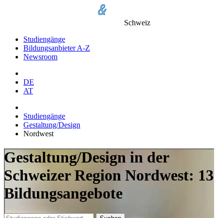
Schweiz
Studiengänge
Bildungsanbieter A-Z
Newsroom
DE
AT
Studiengänge
Gestaltung/Design
Nordwest
Gestaltung/Design in der
Schweizer Region Nordwest: 13
Bildungsangebote