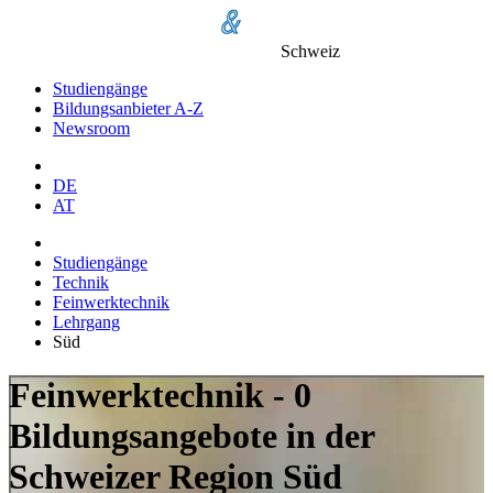
Schweiz
Studiengänge
Bildungsanbieter A-Z
Newsroom
DE
AT
Studiengänge
Technik
Feinwerktechnik
Lehrgang
Süd
Feinwerktechnik - 0
Bildungsangebote in der
Schweizer Region Süd