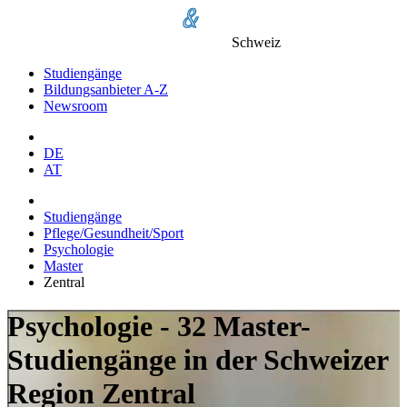
Schweiz
Studiengänge
Bildungsanbieter A-Z
Newsroom
DE
AT
Studiengänge
Pflege/Gesundheit/Sport
Psychologie
Master
Zentral
Psychologie - 32 Master-
Studiengänge in der Schweizer
Region Zentral