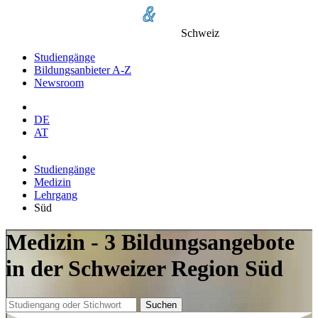
Schweiz
Studiengänge
Bildungsanbieter A-Z
Newsroom
DE
AT
Studiengänge
Medizin
Lehrgang
Süd
Medizin - 3 Bildungsangebote
in der Schweizer Region Süd
Suchen