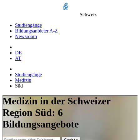
Schweiz
Studiengänge
Bildungsanbieter A-Z
Newsroom
DE
AT
Studiengänge
Medizin
Süd
Medizin in der Schweizer
Region Süd: 6
Bildungsangebote