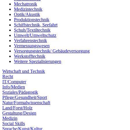
Mechatronik
Medizintechnik
Optik/Akustik
Produktionstechnik
Schiffstechnik, Seefahrt
Schuh/Textiltechnik
Umwelt/Umweltschutz
Verfahrenstechnik
Vermessungswesen
Versorgungstechnik/ Gebäudeversorgung
Werkstofftechnik
Weitere Spezialisierungen
Wirtschaft und Technik
Recht
IT/Computer
Info/Medien
Soziales/Pädagogik
Pflege/Gesundheit/Sport
Natur/Formalwissenschaft
Land/Forst/Holz
Gestaltung/Design
Medizin
Social Skills
Sprache/Kunst/Kultur