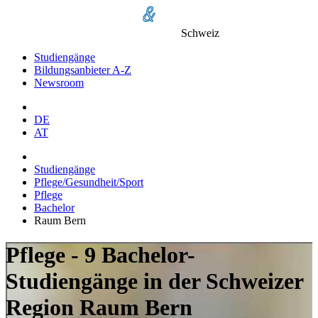
Schweiz
Studiengänge
Bildungsanbieter A-Z
Newsroom
DE
AT
Studiengänge
Pflege/Gesundheit/Sport
Pflege
Bachelor
Raum Bern
Pflege - 9 Bachelor-
Studiengänge in der Schweizer
Region Raum Bern