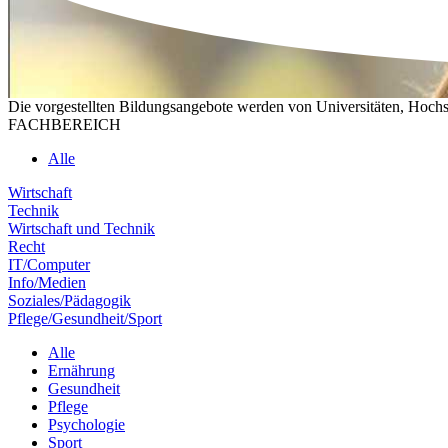
Die vorgestellten Bildungsangebote werden von Universitäten, Hochs
FACHBEREICH
Alle
Wirtschaft
Technik
Wirtschaft und Technik
Recht
IT/Computer
Info/Medien
Soziales/Pädagogik
Pflege/Gesundheit/Sport
Alle
Ernährung
Gesundheit
Pflege
Psychologie
Sport