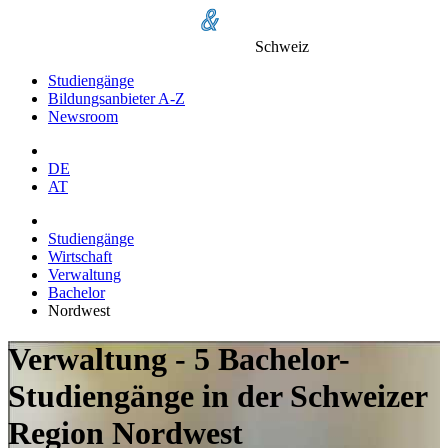
Schweiz
Studiengänge
Bildungsanbieter A-Z
Newsroom
DE
AT
Studiengänge
Wirtschaft
Verwaltung
Bachelor
Nordwest
Verwaltung - 5 Bachelor-
Studiengänge in der Schweizer
Region Nordwest