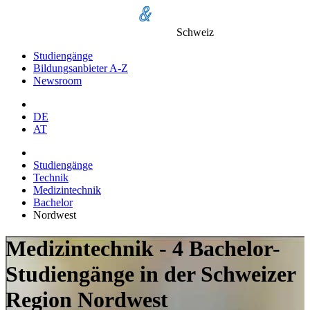
Schweiz
Studiengänge
Bildungsanbieter A-Z
Newsroom
DE
AT
Studiengänge
Technik
Medizintechnik
Bachelor
Nordwest
Medizintechnik - 4 Bachelor-
Studiengänge in der Schweizer
Region Nordwest