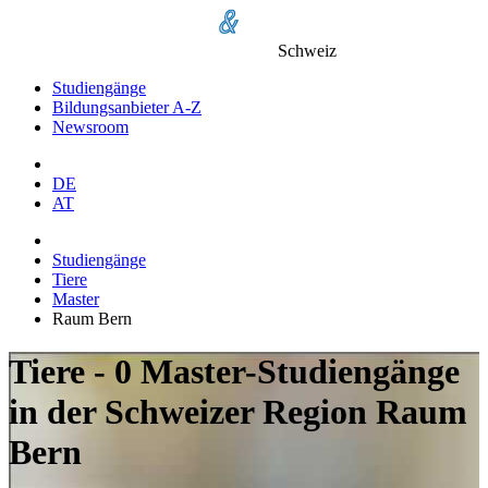
Schweiz
Studiengänge
Bildungsanbieter A-Z
Newsroom
DE
AT
Studiengänge
Tiere
Master
Raum Bern
Tiere - 0 Master-Studiengänge
in der Schweizer Region Raum
Bern