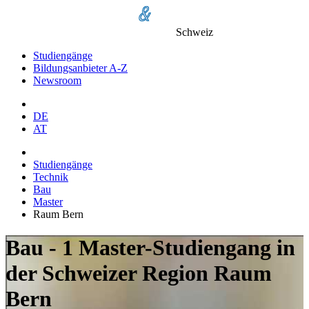
Schweiz
Studiengänge
Bildungsanbieter A-Z
Newsroom
DE
AT
Studiengänge
Technik
Bau
Master
Raum Bern
Bau - 1 Master-Studiengang in
der Schweizer Region Raum
Bern