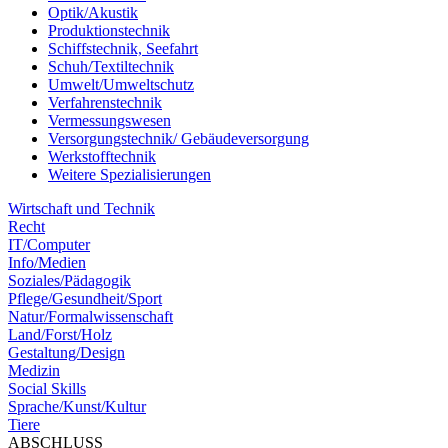
Optik/Akustik
Produktionstechnik
Schiffstechnik, Seefahrt
Schuh/Textiltechnik
Umwelt/Umweltschutz
Verfahrenstechnik
Vermessungswesen
Versorgungstechnik/ Gebäudeversorgung
Werkstofftechnik
Weitere Spezialisierungen
Wirtschaft und Technik
Recht
IT/Computer
Info/Medien
Soziales/Pädagogik
Pflege/Gesundheit/Sport
Natur/Formalwissenschaft
Land/Forst/Holz
Gestaltung/Design
Medizin
Social Skills
Sprache/Kunst/Kultur
Tiere
ABSCHLUSS