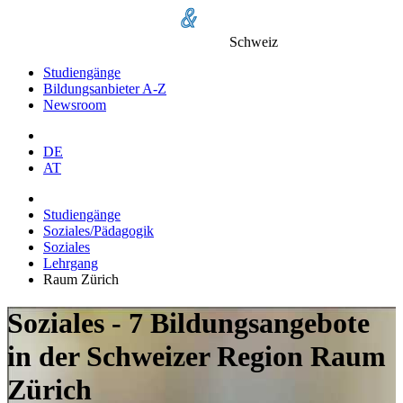
Schweiz
Studiengänge
Bildungsanbieter A-Z
Newsroom
DE
AT
Studiengänge
Soziales/Pädagogik
Soziales
Lehrgang
Raum Zürich
Soziales - 7 Bildungsangebote
in der Schweizer Region Raum
Zürich