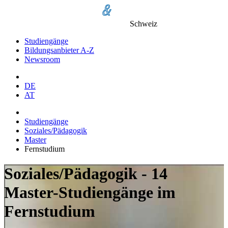
Schweiz
Studiengänge
Bildungsanbieter A-Z
Newsroom
DE
AT
Studiengänge
Soziales/Pädagogik
Master
Fernstudium
Soziales/Pädagogik - 14
Master-Studiengänge im
Fernstudium