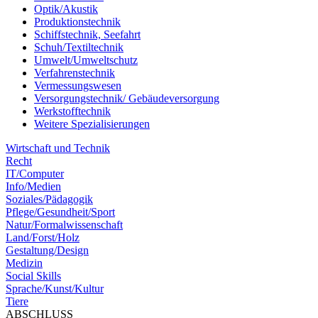
Optik/Akustik
Produktionstechnik
Schiffstechnik, Seefahrt
Schuh/Textiltechnik
Umwelt/Umweltschutz
Verfahrenstechnik
Vermessungswesen
Versorgungstechnik/ Gebäudeversorgung
Werkstofftechnik
Weitere Spezialisierungen
Wirtschaft und Technik
Recht
IT/Computer
Info/Medien
Soziales/Pädagogik
Pflege/Gesundheit/Sport
Natur/Formalwissenschaft
Land/Forst/Holz
Gestaltung/Design
Medizin
Social Skills
Sprache/Kunst/Kultur
Tiere
ABSCHLUSS