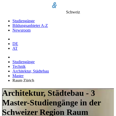
Schweiz
Studiengänge
Bildungsanbieter A-Z
Newsroom
DE
AT
Studiengänge
Technik
Architektur, Städtebau
Master
Raum Zürich
Architektur, Städtebau - 3
Master-Studiengänge in der
Schweizer Region Raum