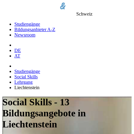
Schweiz
Studiengänge
Bildungsanbieter A-Z
Newsroom
DE
AT
Studiengänge
Social Skills
Lehrgang
Liechtenstein
Social Skills - 13
Bildungsangebote in
Liechtenstein