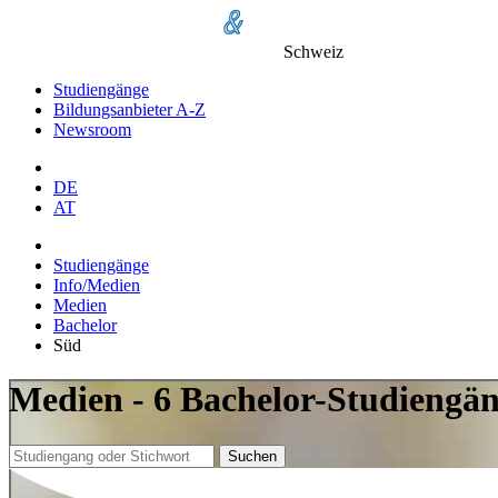
Schweiz
Studiengänge
Bildungsanbieter A-Z
Newsroom
DE
AT
Studiengänge
Info/Medien
Medien
Bachelor
Süd
Medien - 6 Bachelor-Studiengän
Suchen